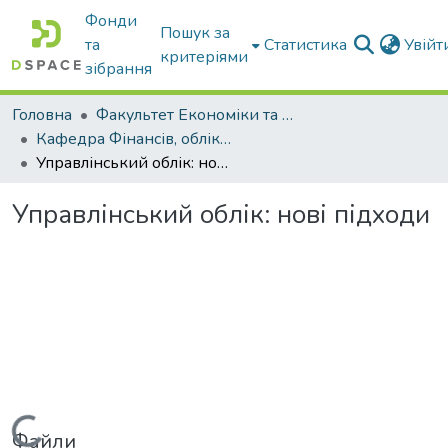
Фонди
Пошук за
та
Статистика
Увій
критеріями
зібрання
Головна
Факультет Економіки та бізнесу
Кафедра Фінансів, обліку і оподаткування
Управлінський облік: нові підходи
Управлінський облік: нові підходи
Файли