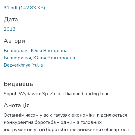
Вантажиться...
31.pdf
(142.83 KB)
Дата
2013
Автори
Безверхня, Юлія Вікторівна
Безверхняя, Юлия Викторовна
Bezverkhnya, Yuliia
Видавець
Sopot: Wydawca: Sp. Z o.o. «Diamond trading tour»
Анотація
Останнім часом у всіх галузях економіки підсилюється
конкурентна боротьба – одним з головних
інструментів у цій боротьбі стає зниження собівартості