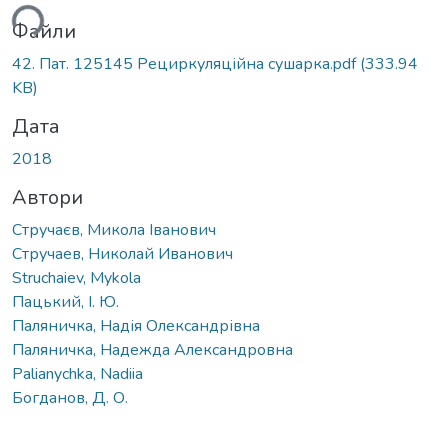
ься...
Файли
42. Пат. 125145 Рециркуляційна сушарка.pdf
(333.94
KB)
Дата
2018
Автори
Стручаєв, Микола Іванович
Стручаев, Николай Иванович
Struchaiev, Mykola
Пацький, І. Ю.
Паляничка, Надія Олександрівна
Паляничка, Надежда Александровна
Palianychka, Nadiia
Богданов, Д. О.