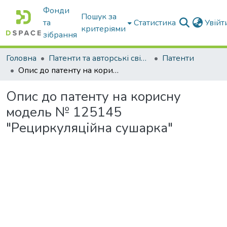
Фонди
Пошук за
та
Статистика
Увій
критеріями
зібрання
Головна
Патенти та авторські свідоцтва
Патенти
Опис до патенту на корисну модель № 125145 "Рециркуляційна сушарка"
Опис до патенту на корисну
модель № 125145
"Рециркуляційна сушарка"