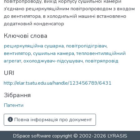
повітропроводу, вихід корпусу сушильної камери
з'єднано рециркуляційним повітропроводом з входом
до вентилятора, в холодильній машині встановлено
додатковий конденсатор
Ключові слова
рециркуляційна сушарка
,
повітропідігрівач
,
вентилятор
,
сушильна камера
,
тепловентиляційний
агрегат
,
охолоджувач-підсушувач
,
повітряпровід
URI
http://elar.tsatu.edu.ua/handle/123456789/6431
Зібрання
Патенти
Повна інформація про документ
DSpace software
copyright © 2002-2026
LYRASIS