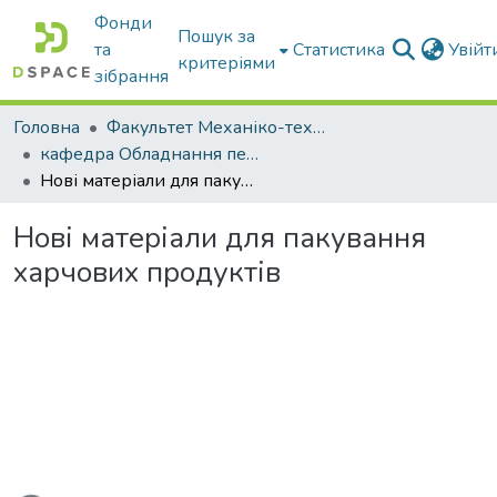
Фонди
Пошук за
та
Статистика
Увій
критеріями
зібрання
Головна
Факультет Механіко-технологічний
кафедра Обладнання переробних і харчових виробництв ім. професора Ф.Ю. Ялпачика
Нові матеріали для пакування харчових продуктів
Нові матеріали для пакування
харчових продуктів