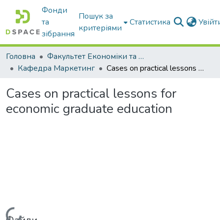
Фонди
Пошук за
та
Статистика
Увій
критеріями
зібрання
Головна
Факультет Економіки та бізнесу
Кафедра Маркетинг
Cases on practical lessons for economic graduate education
Cases on practical lessons for
economic graduate education
Вантажиться...