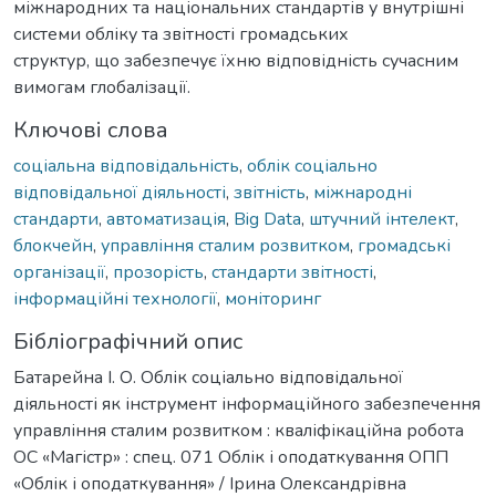
міжнародних та національних стандартів у внутрішні
системи обліку та звітності громадських
структур, що забезпечує їхню відповідність сучасним
вимогам глобалізації.
Ключові слова
соціальна відповідальність
,
облік соціально
відповідальної діяльності
,
звітність
,
міжнародні
стандарти
,
автоматизація
,
Big Data
,
штучний інтелект
,
блокчейн
,
управління сталим розвитком
,
громадські
організації
,
прозорість
,
стандарти звітності
,
інформаційні технології
,
моніторинг
Бібліографічний опис
Батарейна І. О. Облік соціально відповідальної
діяльності як інструмент інформаційного забезпечення
управління сталим розвитком : кваліфікаційна робота
ОС «Магістр» : спец. 071 Облік і оподаткування ОПП
«Облік і оподаткування» / Ірина Олександрівна