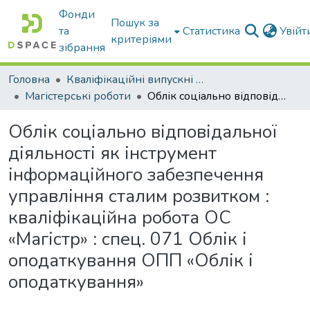
Фонди
Пошук за
та
Статистика
Увій
критеріями
зібрання
Головна
Кваліфікаційні випускні роботи бакалаврів і магістрів
Магістерські роботи
Облік соціально відповідальної діяльності як інструмент інформаційного забезпечення управління сталим розвитком : кваліфікаційна робота ОС «Магістр» : спец. 071 Облік і оподаткування ОПП «Облік і оподаткування»
Облік соціально відповідальної
діяльності як інструмент
інформаційного забезпечення
управління сталим розвитком :
кваліфікаційна робота ОС
«Магістр» : спец. 071 Облік і
оподаткування ОПП «Облік і
оподаткування»