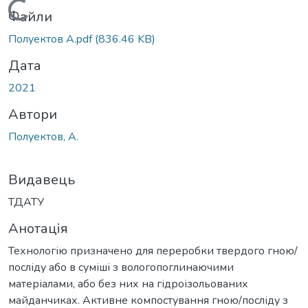
Вантажиться...
Файли
Полуектов А.pdf
(836.46 KB)
Дата
2021
Автори
Полуектов, А.
Видавець
ТДАТУ
Анотація
Технологію призначено для переробки твердого гною/
посліду або в суміші з вологопоглинаючими
матеріалами, або без них на гідроізольованих
майданчиках. Активне компостування гною/посліду з