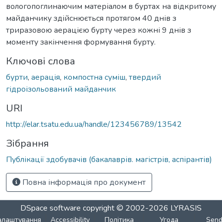
вологопоглинаючим матеріалом в буртах на відкритому
майданчику здійснюється протягом 40 днів з
триразовою аерацією бурту через кожні 9 днів з
моменту закінчення формування бурту.
Ключові слова
бурти
,
аерація
,
компостна суміш
,
твердий
гідроізольований майданчик
URI
http://elar.tsatu.edu.ua/handle/123456789/13542
Зібрання
Публікації здобувачів (бакалаврів. магістрів, аспірантів)
Повна інформація про документ
DSpace software
copyright © 2002-2026
LYRASIS
алаштування
Accessibility
Політика
Угода
Sen