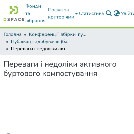
Фонди
Пошук за
та
Статистика
Увій
критеріями
зібрання
Головна
Конференції, збірки, публікації молодих вчених і здобувачів : магістрів, бакалаврів, аспірантів.
Публікації здобувачів (бакалаврів. магістрів, аспірантів)
Переваги і недоліки активного буртового компостування
Переваги і недоліки активного
буртового компостування