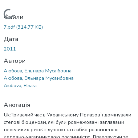
Вантажиться...
Файли
7.pdf
(314.77 KB)
Дата
2011
Автори
Аюбова, Ельнара Мусаібовна
Аюбова, Эльнара Мусаибовна
Aiubova, Elnara
Анотація
Uk:Тривалий час в Українському Приазов`ї домінували
степові біоценози, які були розмежовані заплавами
невеликих річок з лучною та слабко розвиненою
деревно-чагарниковою рослинністю. Враховуючи те,