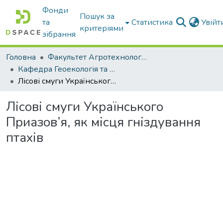
Фонди
Пошук за
та
Статистика
Увій
критеріями
зібрання
Головна
Факультет Агротехнологій та екології
Кафедра Геоекологія та землеустрій
Лісові смуги Українського Приазов’я, як місця гніздування птахів
Лісові смуги Українського
Приазов’я, як місця гніздування
птахів