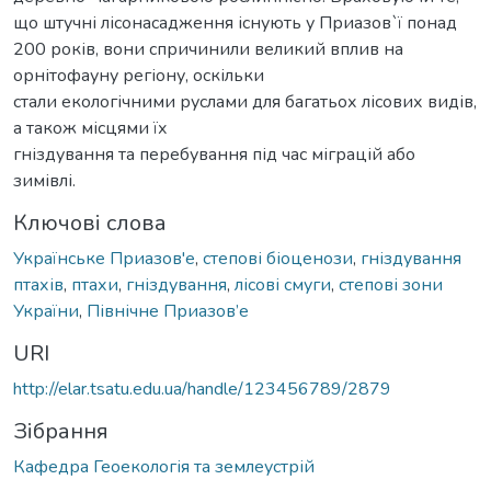
що штучні лісонасадження існують у Приазов`ї понад
200 років, вони спричинили великий вплив на
орнітофауну регіону, оскільки
стали екологічними руслами для багатьох лісових видів,
а також місцями їх
гніздування та перебування під час міграцій або
зимівлі.
Ключові слова
Українське Приазов'е
,
степові біоценози
,
гніздування
птахів
,
птахи
,
гніздування
,
лісові смуги
,
степові зони
України
,
Північне Приазов’е
URI
http://elar.tsatu.edu.ua/handle/123456789/2879
Зібрання
Кафедра Геоекологія та землеустрій