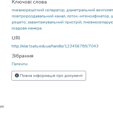
Ключові слова
пневморешітний сепаратор
,
діаметральний вентиля
повітророздавальний канал
,
лоток-інтенсифікатор
,
решето
,
завантажувальний пристрій
,
пневмосепарую
осадова камера
URI
http://elar.tsatu.edu.ua/handle/123456789/7043
Зібрання
Патенти
Повна інформація про документ
лі