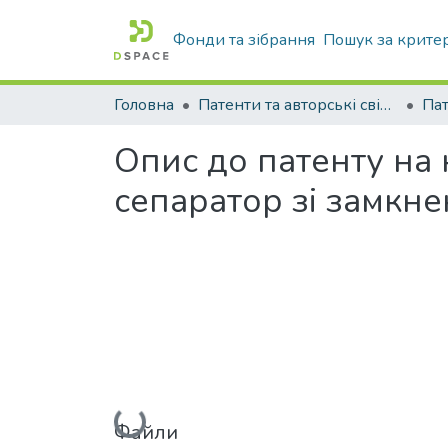
Фонди та зібрання
Пошук за крите
Головна
Патенти та авторські свідоцтва
Па
Опис до патенту на
сепаратор зі замкн
Вантажиться...
Файли