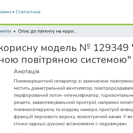
ріями
Статистика
тенти
Опис до патенту на корисну модель № 129349 "Пневморешітний сепаратор зі замкненою повітряною системою"
 корисну модель № 129349
еною повітряною системою"
Анотація
Пневморешітний сепаратор зі замкненою повітрян
містить діаметральний вентилятор, повітророздавал
перфорований лоток-інтенсифікатор, горизонтальн
решето, завантажувальний пристрій, напрямні лопат
пневмосепаруючу та осадову камери, пристрій виво
фракцій зернового вороху, всмоктуючий канал. У ве
стінки задньої рухомої встановлено її подовжувач