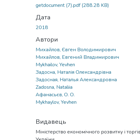
getdocument (7).pdf
(288.28 KB)
Дата
2018
Автори
Михайлов, Євген Володимирович
Михайлов, Евгений Владимирович
Mykhailov, Yevhen
Задосна, Наталія Олександрівна
Задосная, Наталья Александровна
Zadosna, Nataliia
Афанасьєв, О. О.
Mykhaylov, Yevhen
Видавець
Міністерство економічного розвитку і торгів
України