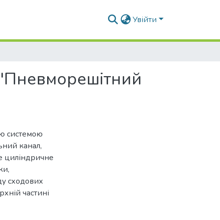
Увійти
 "Пневморешітний
ою системою
ьний канал,
е циліндричне
ки,
ду сходових
рхній частині