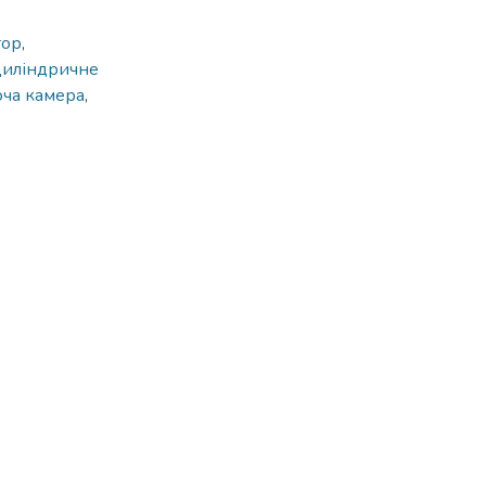
тор
,
циліндричне
ча камера
,