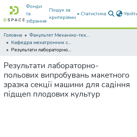
Фонди
Пошук за
та
Статистика
Увій
критеріями
зібрання
Головна
Факультет Механіко-технологічний
Кафедра мехатронних систем тракторів та сільскогосподарських машин
Результати лабораторно-польових випробувань макетного зразка секції машини для садіння підщеп плодових культур
Результати лабораторно-
польових випробувань макетного
зразка секції машини для садіння
підщеп плодових культур