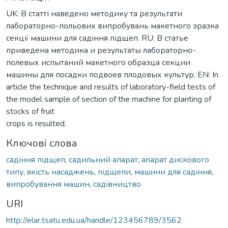
UK: В статті наведено методику та результати
лабораторно-польових випробувань макетного зразка
секції машини для садіння підщеп. RU: В статье
приведена методика и результаты лабораторно-
полевых испытаний макетного образца секции
машины для посадки подвоев плодовых культур. EN: In
article the technique and results of laboratory-field tests of
the model sample of section of the machine for planting of
stocks of fruit
crops is resulted.
Ключові слова
садіння підщеп
,
садильний апарат
,
апарат дискового
типу
,
якість насаджень
,
підщепи
,
машини для садіння
,
випробування машин
,
садівництво
URI
http://elar.tsatu.edu.ua/handle/123456789/3562