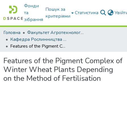
Фонди
Пошук за
та
Статистика
Увій
критеріями
зібрання
Головна
Факультет Агротехнологій та екології
Кафедра Рослинництва та садівництва ім. професора В.В. Калитки
Features of the Pigment Complex of Winter Wheat Plants Depending on the Method of Fertilisation
Features of the Pigment Complex of
Winter Wheat Plants Depending
on the Method of Fertilisation