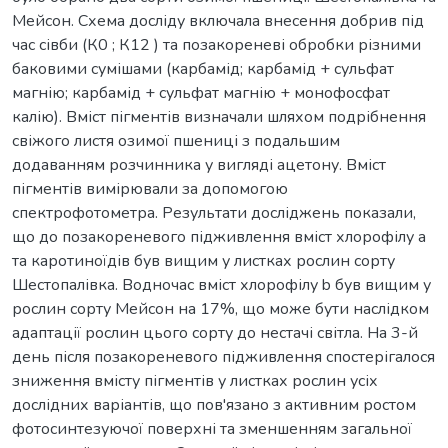
Мейсон. Схема досліду включала внесення добрив під
час сівби (К0 ; К12 ) та позакореневі обробки різними
баковими сумішами (карбамід; карбамід + сульфат
магнію; карбамід + сульфат магнію + монофосфат
калію). Вміст пігментів визначали шляхом подрібнення
свіжого листя озимої пшениці з подальшим
додаванням розчинника у вигляді ацетону. Вміст
пігментів вимірювали за допомогою
спектрофотометра. Результати досліджень показали,
що до позакореневого підживлення вміст хлорофілу а
та каротиноїдів був вищим у листках рослин сорту
Шестопалівка. Водночас вміст хлорофілу b був вищим у
рослин сорту Мейсон на 17%, що може бути наслідком
адаптації рослин цього сорту до нестачі світла. На 3-й
день після позакореневого підживлення спостерігалося
зниження вмісту пігментів у листках рослин усіх
дослідних варіантів, що пов'язано з активним ростом
фотосинтезуючої поверхні та зменшенням загальної