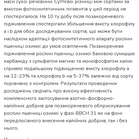
маси сухої речовини. Суттєвої різниці між сортами за
вмістом фотосинтетичних пігментів у цей період не
спостерігалося. На 10 ту добу після позакореневого
підживлення спостерігали збільшення вмісту хлорофілу
a і b для обох досліджуваних сортів, що може бути
наслідком адаптації фотосинтетичного апарату рослин
пшениці озимої до умов освітлення. Позакореневе
підживлення рослин пшениці озимої баковою сумішшю
карбаміду з сульфатом магнію та монофосфатом калію
сприяло подальшому підвищенню вмісту хлорофілу а
на 12-23% та хлорофілу b на 5-37% залежно від сорту
порівняно з контролем. Результати проведених
досліджень свідчать про високу ефективність
комплексного застосування азотно-фосфорно-
калійних добрив для позакореневого обприскування
рослин пшениці озимої у фазі ВВСН 31 як на фоні
передпосівного внесення калійних добрив, так і без
нього.