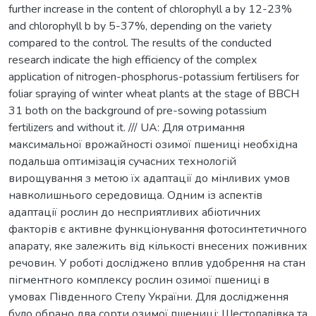
further increase in the content of chlorophyll a by 12-23%
and chlorophyll b by 5-37%, depending on the variety
compared to the control. The results of the conducted
research indicate the high efficiency of the complex
application of nitrogen-phosphorus-potassium fertilisers for
foliar spraying of winter wheat plants at the stage of BBCH
31 both on the background of pre-sowing potassium
fertilizers and without it. /// UA: Для отримання
максимальної врожайності озимої пшениці необхідна
подальша оптимізація сучасних технологій
вирощування з метою їх адаптації до мінливих умов
навколишнього середовища. Одним із аспектів
адаптації рослин до несприятливих абіотичних
факторів є активне функціонування фотосинтетичного
апарату, яке залежить від кількості внесених поживних
речовин. У роботі досліджено вплив удобрення на стан
пігментного комплексу рослин озимої пшениці в
умовах Південного Степу України. Для дослідження
було обрано два сорти озимої пшениці: Шестопалівка та