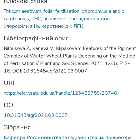
Ключові слова
Triticum aestivum
,
foliar fertilisation
,
chlorophylls a and b
,
carotenoids
,
LHC
,
позакореневе підживлення
,
хлорофіли a і b
,
каротиноїди
,
ЛГК
Бібліографічний опис
Bilousova Z., Keneva V., Klipakova Y. Features of the Pigment
Complex of Winter Wheat Plants Depending on the Method
of Fertilisation // Plant and Soil Science. 2021, 12(3). P. 7-
16. DOI: 10.31548/agr2021.03.0007
URI
https://elar.tsatu.edu.ua/handle/123456789/20740
DOI
10.31548/agr2021.03.0007
Зібрання
Кафедра Рослинництва та садівництва ім. професора