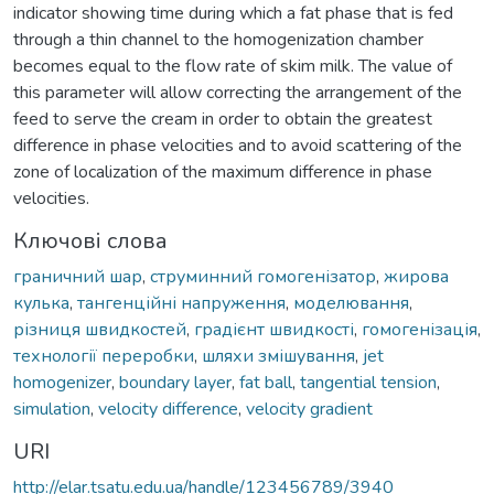
indicator showing time during which a fat phase that is fed
through a thin channel to the homogenization chamber
becomes equal to the flow rate of skim milk. The value of
this parameter will allow correcting the arrangement of the
feed to serve the cream in order to obtain the greatest
difference in phase velocities and to avoid scattering of the
zone of localization of the maximum difference in phase
velocities.
Ключові слова
граничний шар
,
струминний гомогенізатор
,
жирова
кулька
,
тангенційні напруження
,
моделювання
,
різниця швидкостей
,
градієнт швидкості
,
гомогенізація
,
технології переробки
,
шляхи змішування
,
jet
homogenizer
,
boundary layer
,
fat ball
,
tangential tension
,
simulation
,
velocity difference
,
velocity gradient
URI
http://elar.tsatu.edu.ua/handle/123456789/3940