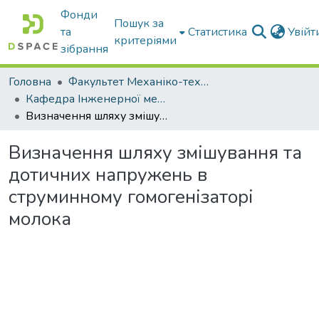
Фонди
Пошук за
та
Статистика
Увій
критеріями
зібрання
Головна
Факультет Механіко-технологічний
Кафедра Інженерної механіки та комп'ютерного проектування
Визначення шляху змішування та дотичних напружень в струминному гомогенізаторі молока
Визначення шляху змішування та
дотичних напружень в
струминному гомогенізаторі
молока