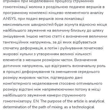
отримані при моделюванні процессу струминної
гомогенізації молока з роздільною подачею вершків в
програмному комплексі кінцево-елементного аналізу
ANSYS, при подачі вершків зона локалізації
максимальних швидкостей буде зсунута відносно місця
найбільшого звуження на величину близьку до шляху
змішування. Іншою метою статті є визначення величини
тангенційних напружень, за дії яких відбувається
спочатку деформація, а потім і руйнування початкової
жирової кульки з утворенням великої кількості
елементів з меншим розміром часток. Визначення
дотичних напружень, що відіграють визначальну роль
в процесі деформування та зменшення середнього
розміру жирових часток, підтвердило дані
комп'ютерного моделювання стосовно оптимального
розміру відстані між напрямлюючими потоку в місці
найбільшого звуження камери струминного
гомогенізатору. EN: The purpose of the article is analytical
determination of the path of mixing, as a technological