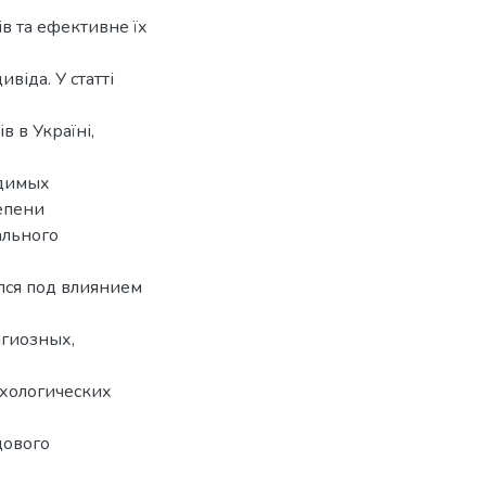
ів та ефективне їх
віда. У статті
в в Україні,
одимых
епени
ального
лся под влиянием
игиозных,
ихологических
дового