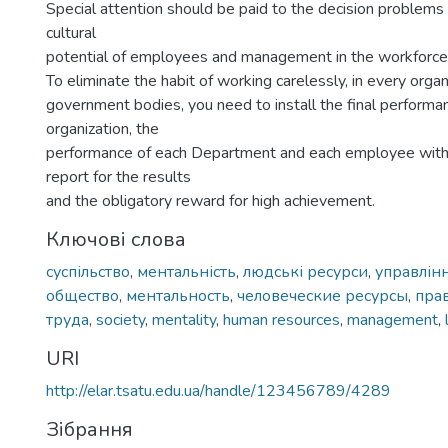
Special attention should be paid to the decision problems 
cultural
potential of employees and management in the workforce
To eliminate the habit of working carelessly, in every organi
government bodies, you need to install the final performan
organization, the
performance of each Department and each employee wit
report for the results
and the obligatory reward for high achievement.
Ключові слова
суспільство
,
ментальність
,
людські ресурси
,
управлін
общество
,
ментальность
,
человеческие ресурсы
,
пра
труда
,
society
,
mentality
,
human resources
,
management
,
URI
http://elar.tsatu.edu.ua/handle/123456789/4289
Зібрання