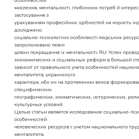
особливостей
мислення, ментальності, глибинних потреб й інтерес
застосування з
урахуванням професійних здібностей на користь інди
досліджено
соціально-психологічні особливості людських ресурсі
запропоновано певні
шляхи покращання їх ментальності. RU: Успех пров
экономических и социальных реформ в большой ст
зависит от правильного учета особенностей национ
менталитета, украинского
характера, ибо он на протяжении веков формирова
специфических
географических, климатических, исторических, рел
культурных условий.
Целью статьи является исследование социально-пс
особенностей
человеческих ресурсов с учетом национального тру
менталитета.