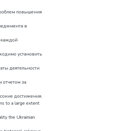
проблем повышения
неджмента в
в каждой
бходимо установить
таты деятельности
 отчетом за
сокие достижения.
ms to a large extent
lity the Ukrainian