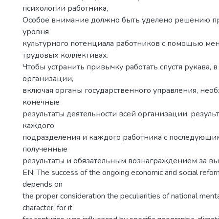
психологии работника,
Особое внимание должно быть уделено решению 
уровня
культурного потенциала работников с помощью ме
трудовых коллективах.
Чтобы устранить привычку работать спустя рукава, 
организации,
включая органы государственного управления, нео
конечные
результаты деятельности всей организации, резуль
каждого
подразделения и каждого работника с последующим
полученные
результаты и обязательным вознаграждением за вы
EN: The success of the ongoing economic and social refor
depends on
the proper consideration the peculiarities of national menta
character, for it