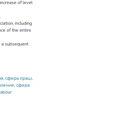
increase of level
.
zation, including
ce of the entire
h a subsequent
ня
,
сфера праці
,
вление
,
сфера
labour