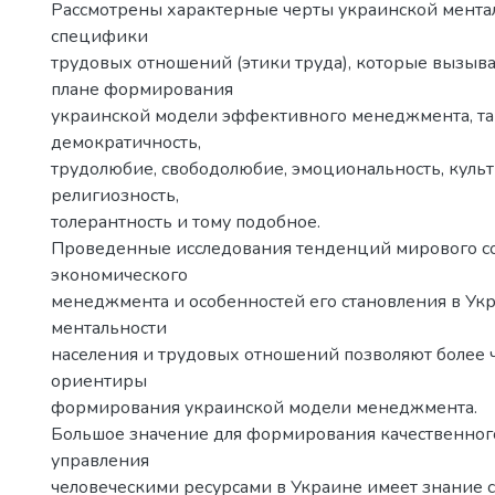
Рассмотрены характерные черты украинской мента
специфики
трудовых отношений (этики труда), которые вызыва
плане формирования
украинской модели эффективного менеджмента, та
демократичность,
трудолюбие, свободолюбие, эмоциональность, культ
религиозность,
толерантность и тому подобное.
Проведенные исследования тенденций мирового с
экономического
менеджмента и особенностей его становления в Укр
ментальности
населения и трудовых отношений позволяют более 
ориентиры
формирования украинской модели менеджмента.
Большое значение для формирования качественног
управления
человеческими ресурсами в Украине имеет знание 