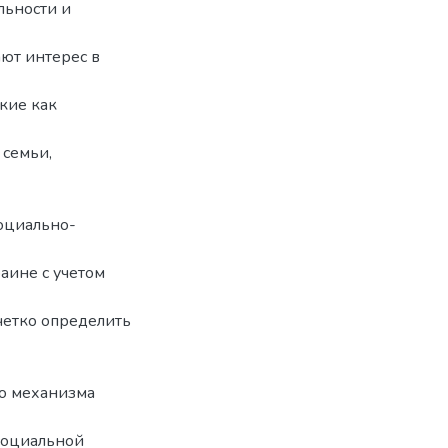
льности и
ют интерес в
кие как
 семьи,
оциально-
аине с учетом
четко определить
о механизма
социальной