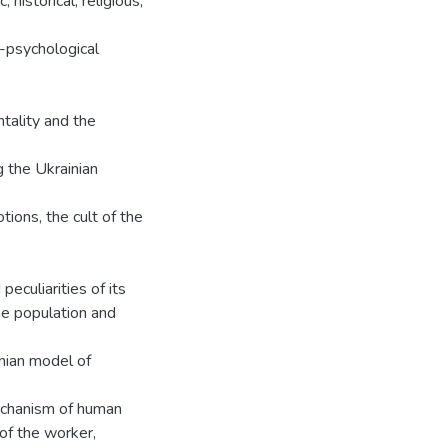
 historical, religious,
o-psychological
ntality and the
g the Ukrainian
ons, the cult of the
culiarities of its
the population and
inian model of
echanism of human
of the worker,