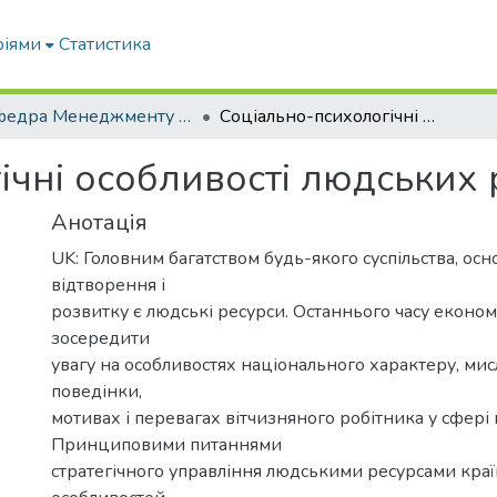
ріями
Статистика
Кафедра Менеджменту та публічного адміністрування
Соціально-психологічні особливості людських ресурсів в Україні
чні особливості людських р
Анотація
UK: Головним багатством будь-якого суспільства, ос
відтворення і
розвитку є людські ресурси. Останнього часу економ
зосередити
увагу на особливостях національного характеру, мис
поведінки,
мотивах і перевагах вітчизняного робітника у сфері 
Принциповими питаннями
стратегічного управління людськими ресурсами кра