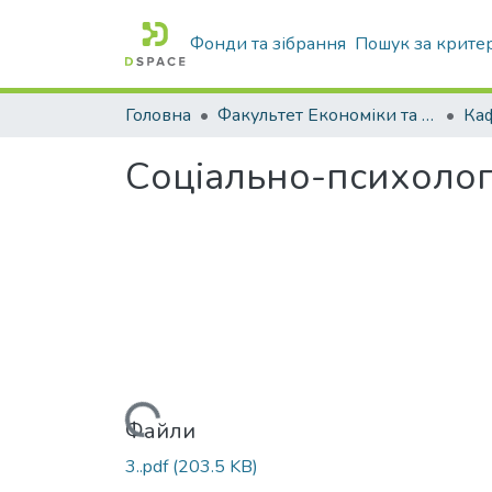
Фонди та зібрання
Пошук за крите
Головна
Факультет Економіки та бізнесу
Соціально-психологі
Вантажиться...
Файли
3..pdf
(203.5 KB)