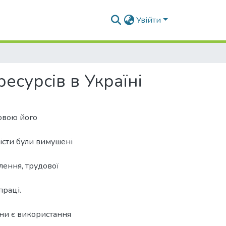
Увійти
есурсів в Україні
новою його
істи були вимушені
лення, трудової
праці.
їни є використання