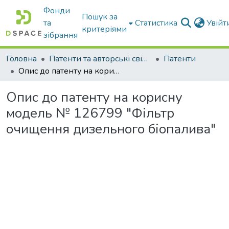
Фонди
Пошук за
та
Статистика
Увій
критеріями
зібрання
Головна
Патенти та авторські свідоцтва
Патенти
Опис до патенту на корисну модель № 126799 "Фільтр очищення дизельного біопалива"
Опис до патенту на корисну
модель № 126799 "Фільтр
очищення дизельного біопалива"