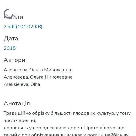
Вантажиться...
Файли
2.pdf
(101.02 KB)
Дата
2018
Автори
Алексєєва, Ольга Миколаївна
Алексеева, Ольга Николаевна
Aleksieieva, Olha
Анотація
Традиційно обрізку більшості плодових культур, у тому
числі черешні,
проводять у період спокою дерев. Проте відомо, що
такий сірок обрізування викликає у рослин найбільшу