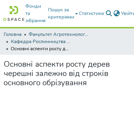
Фонди
Пошук за
та
Статистика
Увій
критеріями
зібрання
Головна
Факультет Агротехнологій та екології
Кафедра Рослинництва та садівництва ім. професора В.В. Калитки
Основні аспекти росту дерев черешні залежно від строків основного обрізування
Основні аспекти росту дерев
черешні залежно від строків
основного обрізування