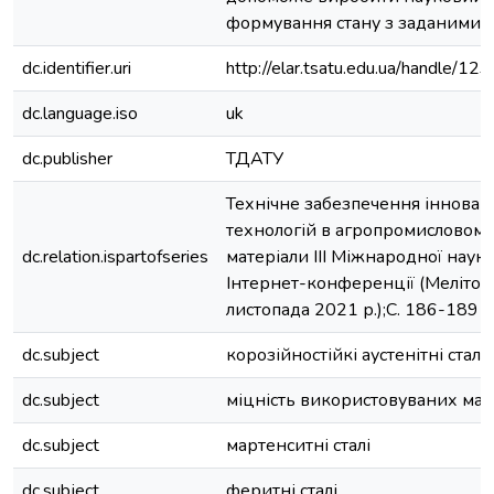
формування стану з заданими в
dc.identifier.uri
http://elar.tsatu.edu.ua/handle/
dc.language.iso
uk
dc.publisher
ТДАТУ
Технічне забезпечення інновац
технологій в агропромисловому
dc.relation.ispartofseries
матеріали ІІI Міжнародної наук
Інтернет-конференції (Мелітоп
листопада 2021 р.);С. 186-189
dc.subject
корозійностійкі аустенітні сталі
dc.subject
міцність використовуваних мат
dc.subject
мартенситні сталі
dc.subject
феритні сталі