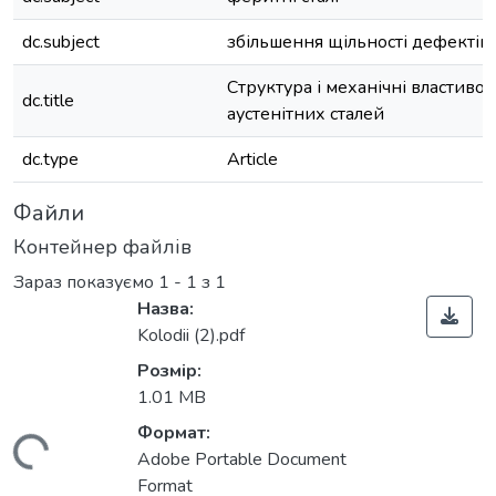
dc.subject
збільшення щільності дефектів
Структура і механічні властивос
dc.title
аустенітних сталей
dc.type
Article
Файли
Контейнер файлів
Зараз показуємо
1 - 1 з 1
Назва:
Kolodii (2).pdf
Розмір:
1.01 MB
Формат:
ажиться...
Adobe Portable Document
Format