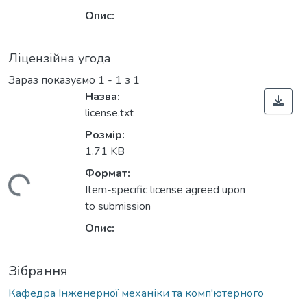
Опис:
Ліцензійна угода
Зараз показуємо
1 - 1 з 1
Назва:
license.txt
Розмір:
1.71 KB
Формат:
ажиться...
Item-specific license agreed upon
to submission
Опис:
Зібрання
Кафедра Інженерної механіки та комп'ютерного