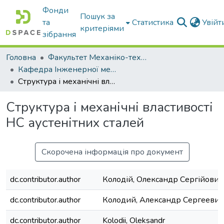
Фонди
Пошук за
та
Статистика
Увій
критеріями
зібрання
Головна
Факультет Механіко-технологічний
Кафедра Інженерної механіки та комп'ютерного проектування
Структура і механічні властивості НС аустенітних сталей
Структура і механічні властивості
НС аустенітних сталей
Скорочена інформація про документ
dc.contributor.author
Колодій, Олександр Сергійович
dc.contributor.author
Колодий, Александр Сергеевич
dc.contributor.author
Kolodii, Oleksandr