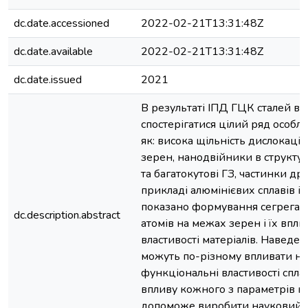
dc.date.accessioned
2022-02-21T13:31:48Z
dc.date.available
2022-02-21T13:31:48Z
dc.date.issued
2021
В результаті ІПД ГЦК сталей в 
спостерігатися цілий ряд особл
як: висока щільність дислокацій
зерен, нанодвійники в структур
та багатокутові ГЗ, частинки др
прикладі алюмінієвих сплавів і 
показано формування сегрегац
dc.description.abstract
атомів на межах зерен і їх впли
властивості матеріалів. Наведен
можуть по-різному впливати на 
функціональні властивості спла
впливу кожного з параметрів м
допоможе виробити науковий п