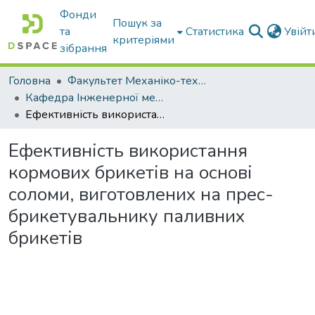
Фонди
Пошук за
та
Статистика
Увій
критеріями
зібрання
Головна
Факультет Механіко-технологічний
Кафедра Інженерної механіки та комп'ютерного проектування
Ефективність використання кормових брикетів на основі соломи, виготовлених на прес-брикетувальнику паливних брикетів
Ефективність використання
кормових брикетів на основі
соломи, виготовлених на прес-
брикетувальнику паливних
брикетів