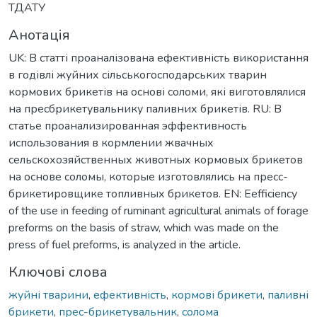
ТДАТУ
Анотація
UK: В статті проаналізована ефективність використання
в годівлі жуйних сільськогосподарських тварин
кормових брикетів на основі соломи, які виготовлялися
на пресбрикетувальнику паливних брикетів. RU: В
статье проанализированная эффективность
использования в кормлении жвачных
сельскохозяйственных животных кормовых брикетов
на основе соломы, которые изготовлялись на пресс-
брикетировщике топливных брикетов. EN: Еefficiency
of the use in feeding of ruminant agricultural animals of forage
preforms on the basis of straw, which was made on the
press of fuel preforms, is analyzed in the article.
Ключові слова
жуйні тварини
,
ефективність
,
кормові брикети
,
паливні
брикети
,
прес-брикетувальник
,
солома