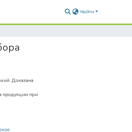
Увійти
бора
рхий. Доказана
а продукции при
ское