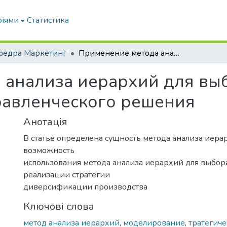
ріями
Статистика
федра Маркетинг
Применение метода анализа иерархий для выбора стратегического управленческого решения
 анализа иерархий для вы
равленческого решения
Анотація
В статье определена сущность метода анализа иера
возможность
использования метода анализа иерархий для выбор
реализации стратегии
диверсификации производства
Ключові слова
метод анализа иерархий
,
моделирование
,
тратегиче