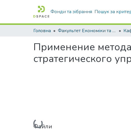
Фонди та зібрання
Пошук за крите
Головна
Факультет Економіки та бізнесу
Ка
Применение метода
стратегического уп
Вантажиться...
Файли