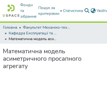
Фонди
Пошук за
та
Статистика
Увій
критеріями
зібрання
Головна
Факультет Механіко-технологічний
Кафедра Експлуатації та технічного сервісу машин
Математична модель асиметричного просапного агрегату
Математична модель
асиметричного просапного
агрегату