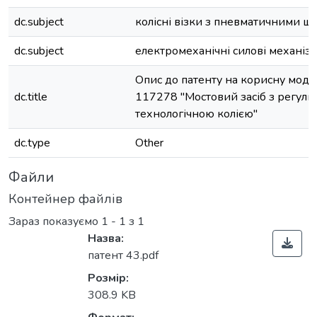
dc.subject
колісні візки з пневматичними ш
dc.subject
електромеханічні силові механіз
Опис до патенту на корисну мод
dc.title
117278 "Мостовий засіб з регул
технологічною колією"
dc.type
Other
Файли
Контейнер файлів
Зараз показуємо
1 - 1 з 1
Назва:
патент 43.pdf
Вантажиться...
Розмір:
308.9 KB