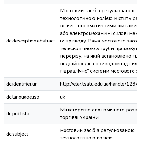
Мостовий засіб з регульованою
технологічною колією містить раму
візки з пневматичними шинами, г
або електромеханічні силові меха
dc.description.abstract
їх приводу. Рама мостового засо
телескопічною з труби прямокутн
перерізу, на якій встановлено гі
подвійної дії з приводом від сило
гідравлічної системи мостового з
dc.identifier.uri
http://elar.tsatu.edu.ua/handle/12
dc.language.iso
uk
Міністерство економічного розвит
dc.publisher
торгівлі України
мостовий засіб з регульованою
dc.subject
технологічною колією