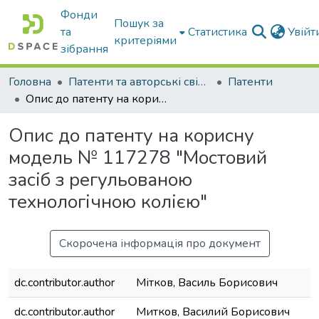
Фонди
Пошук за
та
Статистика
Увій
критеріями
зібрання
Головна
Патенти та авторські свідоцтва
Патенти
Опис до патенту на корисну модель № 117278 "Мостовий засіб з регульованою технологічною колією"
Опис до патенту на корисну
модель № 117278 "Мостовий
засіб з регульованою
технологічною колією"
Скорочена інформація про документ
dc.contributor.author
Мітков, Василь Борисович
dc.contributor.author
Митков, Василий Борисович