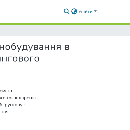
Увійти
инобудування в
ингового
иємств
го господарства
обґрунтовує
ння.