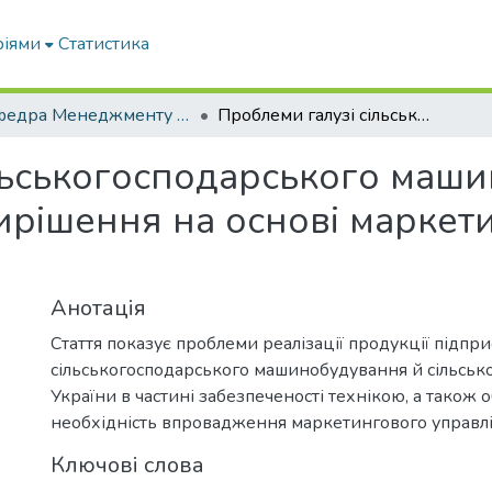
ріями
Статистика
Кафедра Менеджменту та публічного адміністрування
Проблеми галузі сільськогосподарського машинобудування в Україні й шляхи їх вирішення на основі маркетингового управління
льськогосподарського маш
вирішення на основі маркет
Анотація
Стаття показує проблеми реалізації продукції підпр
сільськогосподарського машинобудування й сільсько
України в частині забезпеченості технікою, а також 
необхідність впровадження маркетингового управлі
Ключові слова