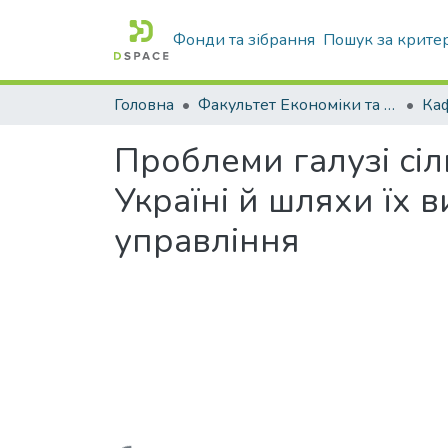
Фонди та зібрання
Пошук за крите
Головна
Факультет Економіки та бізнесу
Проблеми галузі сі
Україні й шляхи їх 
управління