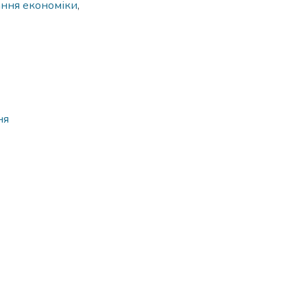
ння економіки
,
ня