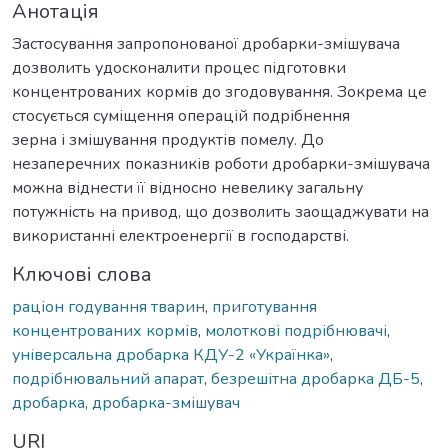
Анотація
Застосування запропонованої дробарки-змішувача
дозволить удосконалити процес підготовки
концентрованих кормів до згодовування. Зокрема це
стосується суміщення операцій подрібнення
зерна і змішування продуктів помелу. До
незаперечних показників роботи дробарки-змішувача
можна віднести її відносно невелику загальну
потужність на привод, що дозволить заощаджувати на
використанні електроенергії в господарстві.
Ключові слова
раціон годування тварин
,
приготування
концентрованих кормів
,
молоткові подрібнювачі
,
універсальна дробарка КДУ-2 «Українка»
,
подрібнювальний апарат
,
безрешітна дробарка ДБ-5
,
дробарка
,
дробарка-змішувач
URI