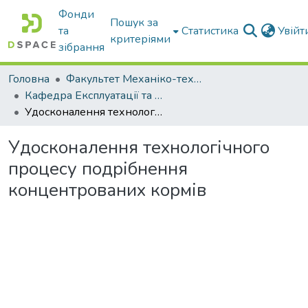
Фонди
Пошук за
та
Статистика
Увій
критеріями
зібрання
Головна
Факультет Механіко-технологічний
Кафедра Експлуатації та технічного сервісу машин
Удосконалення технологічного процесу подрібнення концентрованих кормів
Удосконалення технологічного
процесу подрібнення
концентрованих кормів