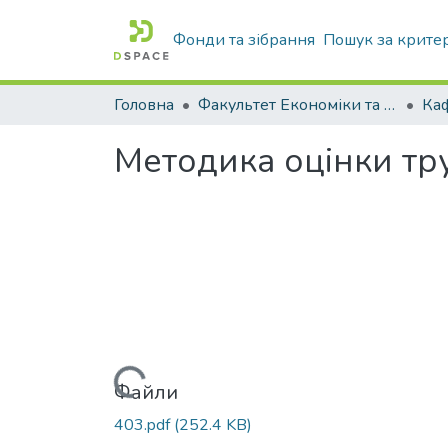
Фонди та зібрання
Пошук за крите
Головна
Факультет Економіки та бізнесу
Методика оцінки тр
Вантажиться...
Файли
403.pdf
(252.4 KB)