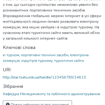
з тим, що сьогодні суспільство неможливо уявити без
різноманітних портативних технічних засобів.
Впровадження глобальної мережі Інтернет в усі сфери
життєдіяльності людини почало розвивати електрону
комерцію, яка міцно увійшла і в індустрію туризму. На
сучасному етапі туристичні сайти мають великий об’єм
у загальній кількості інтернет-сайтів
Ключові слова
е-туризм
,
портативні технічні засоби
,
електрона
комерція
,
індустрія туризму
,
туристичні сайти
URI
http://elar.tsatu.edu.ua/handle/123456789/14615
Зібрання
Кафедра Менеджменту та публічного адміністрування
Повна інформація про документ