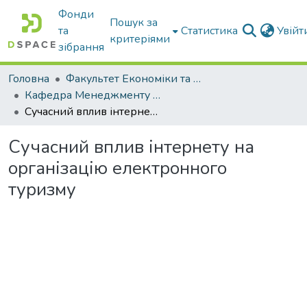
Фонди
Пошук за
та
Статистика
Увій
критеріями
зібрання
Головна
Факультет Економіки та бізнесу
Кафедра Менеджменту та публічного адміністрування
Сучасний вплив інтернету на організацію електронного туризму
Сучасний вплив інтернету на
організацію електронного
туризму