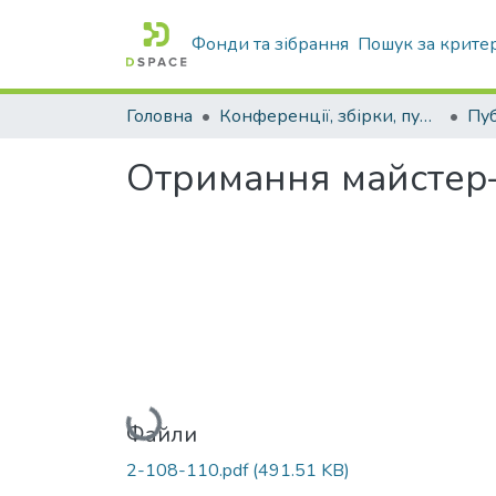
Фонди та зібрання
Пошук за крите
Головна
Конференції, збірки, публікації молодих вчених і здобувачів : магістрів, бакалаврів, аспірантів.
Отримання майстер–
Вантажиться...
Файли
2-108-110.pdf
(491.51 KB)