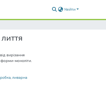
Увійти
 лиття
від вирізання
у форми–моноліти.
бробка
,
ливарна