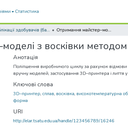
ріями
Статистика
Публікації здобувачів (бакалаврів. магістрів, аспірантів)
Отримання майстер–моделі з восківки методом лиття
моделі з восківки методом
Анотація
Поліпшення виробничого циклу за рахунок відмови 
вручну моделей, застосування 3D–принтера і лиття 
Ключові слова
3D–принтер
,
сплав
,
восківка
,
високотемпературна о
форма
URI
http://elar.tsatu.edu.ua/handle/123456789/16246