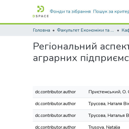
Фонди та зібрання
Пошук за крите
Головна
Факультет Економіки та бізнесу
Регіональний аспек
аграрних підприємс
dc.contributor.author
Пристемський, О. 
dc.contributor.author
Трусова, Наталя Ві
dc.contributor.author
Трусова, Наталья 
dc.contributor.author
Trusova, Natalia