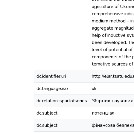
agriculture of Ukrain
comprehensive indicat
medium method – indi
aggregate magnitude 
help of inductive sys
been developed. The m
level of potential o
components of the pro
ternative sources of 
dc.identifier.uri
http://elar.tsatu.
dc.language.iso
uk
dc.relation.ispartofseries
Збірник наукових 
dc.subject
потенціал
dc.subject
фінансова безпек