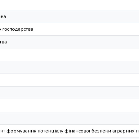
мка
о господарства
тва
ект формування потенціалу фінансової безпеки аграрних 