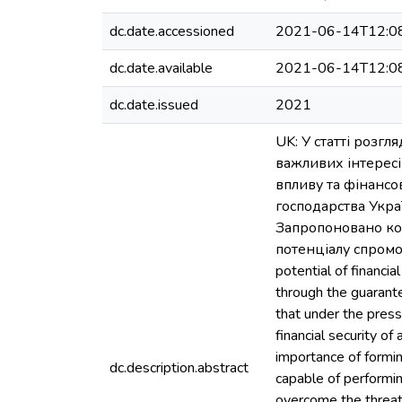
dc.date.accessioned
2021-06-14T12:0
dc.date.available
2021-06-14T12:0
dc.date.issued
2021
UK: У статті розг
важливих інтересі
впливу та фінансо
господарства Укра
Запропоновано ком
потенціалу спромож
potential of financia
through the guarante
that under the press
financial security o
importance of forming
dc.description.abstract
capable of performing
overcome the threats 