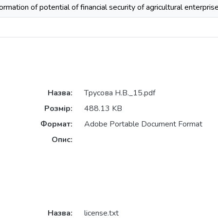
rmation of potential of financial security of agricultural enterpris
Назва:
Трусова Н.В._15.pdf
Розмір:
488.13 KB
Формат:
Adobe Portable Document Format
Опис:
Назва:
license.txt