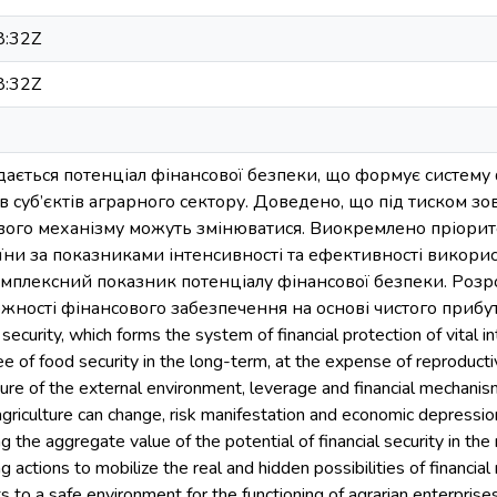
8:32Z
8:32Z
лядається потенціал фінансової безпеки, що формує систему
в суб’єктів аграрного сектору. Доведено, що під тиском 
вого механізму можуть змінюватися. Виокремлено пріорите
їни за показниками інтенсивності та ефективності викорис
плексний показник потенціалу фінансової безпеки. Розро
ності фінансового забезпечення на основі чистого прибутку.
l security, which forms the system of financial protection of vital i
e of food security in the long-term, at the expense of reproductive
ure of the external environment, leverage and financial mechanism
f agriculture can change, risk manifestation and economic depressio
 the aggregate value of the potential of financial security in the
 actions to mobilize the real and hidden possibilities of financial 
to a safe environment for the functioning of agrarian enterprises.