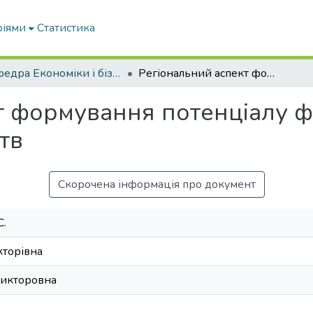
ріями
Статистика
Кафедра Економіки і бізнесу
Регіональний аспект формування потенціалу фінансової безпеки аграрних підприємств
т формування потенціалу ф
тв
Скорочена інформація про документ
С.
кторівна
Викторовна