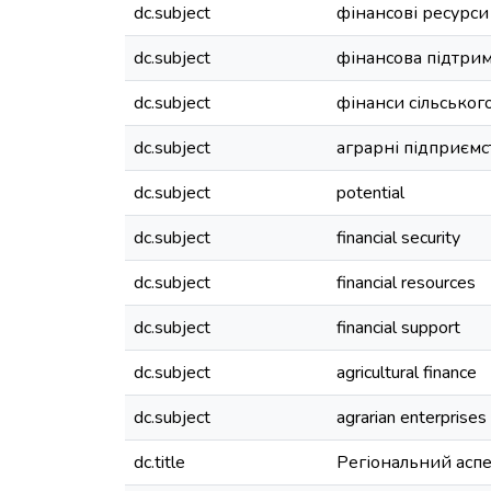
dc.subject
фінансові ресурси
dc.subject
фінансова підтри
dc.subject
фінанси сільськог
dc.subject
аграрні підприємс
dc.subject
potential
dc.subject
financial security
dc.subject
financial resources
dc.subject
financial support
dc.subject
agricultural finance
dc.subject
agrarian enterprises
dc.title
Регіональний асп