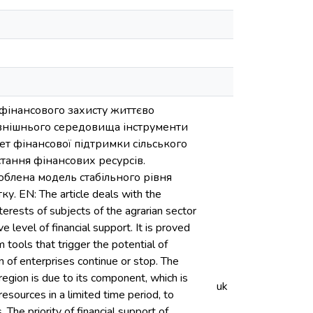
 фінансового захисту життєво
зовнішнього середовища інструменти
т фінансової підтримки сільського
тання фінансових ресурсів.
блена модель стабільного рівня
 EN: The article deals with the
nterests of subjects of the agrarian sector
 level of financial support. It is proved
 tools that trigger the potential of
n of enterprises continue or stop. The
 region is due to its component, which is
uk
resources in a limited time period, to
 The priority of financial support of