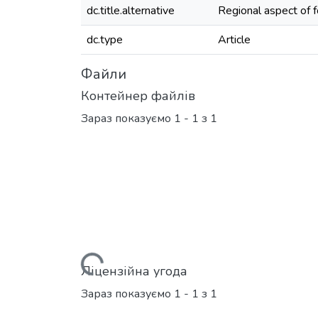
dc.title.alternative
Regional aspect of fo
dc.type
Article
Файли
Контейнер файлів
Зараз показуємо
1 - 1 з 1
Вантажиться...
Ліцензійна угода
Зараз показуємо
1 - 1 з 1