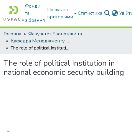
Фонди
Пошук за
та
Статистика
Увій
критеріями
зібрання
Головна
Факультет Економіки та бізнесу
Кафедра Менеджменту та публічного адміністрування
The role of political Institution in national economic security building
The role of political Institution in
national economic security building