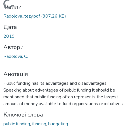
Вантажиться...
Файли
Radolova_tezy.pdf
(307.26 KB)
Дата
2019
Автори
Radolova, O.
Анотація
Public funding has its advantages and disadvantages.
Speaking about advantages of public funding it should be
mentioned that public funding often represents the largest
amount of money available to fund organizations or initiatives.
Ключові слова
public funding
,
funding
,
budgeting