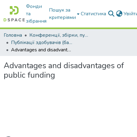
Фонди
Пошук за
та
Статистика
Увій
критеріями
зібрання
Головна
Конференції, збірки, публікації молодих вчених і здобувачів : магістрів, бакалаврів, аспірантів.
Публікації здобувачів (бакалаврів. магістрів, аспірантів)
Advantages and disadvantages of public funding
Advantages and disadvantages of
public funding