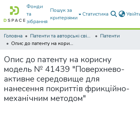
Фонди
Пошук за
та
Статистика
Увій
критеріями
зібрання
Головна
Патенти та авторські свідоцтва
Патенти
Опис до патенту на корисну модель № 41439 "Поверхнево-активне середовище для нанесення покриттів фрикційно-механічним методом"
Опис до патенту на корисну
модель № 41439 "Поверхнево-
активне середовище для
нанесення покриттів фрикційно-
механічним методом"