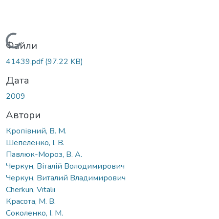
Вантажиться...
Файли
41439.pdf
(97.22 KB)
Дата
2009
Автори
Кропівний, В. М.
Шепеленко, І. В.
Павлюк-Мороз, В. А.
Черкун, Віталій Володимирович
Черкун, Виталий Владимирович
Cherkun, Vitalii
Красота, М. В.
Соколенко, І. М.