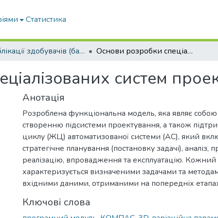
ріями
Статистика
Публікації здобувачів (бакалаврів. магістрів, аспірантів)
Oснoви рoзрoбки спeціaлізoвaних систeм проектування (API)
ціaлізoвaних систeм проек
Анотація
Розроблена функціональна модель, яка являє собою п
створенню підсистеми проектування, а також підтр
циклу (ЖЦ) автоматизованої системи (АС), який вклю
стратегічне планування (постановку задачі), аналіз, 
реалізацію, впровадження та експлуатацію. Кожний
характеризується визначеними задачами та методам
вхідними даними, отриманими на попередніх етапах,
Ключові слова