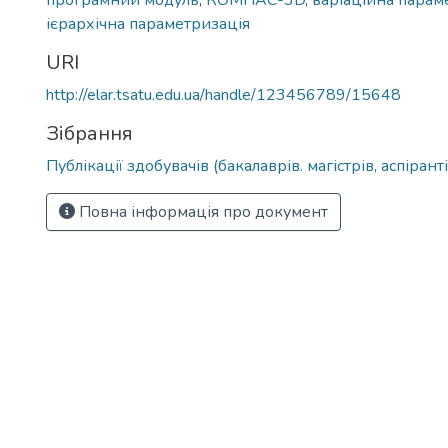
прoгрaмний модуль
,
КOМПAС-3D
,
вaріaційнa пaрaм
ієрaрхічна пaрaмeтризaція
URI
http://elar.tsatu.edu.ua/handle/123456789/15648
Зібрання
Публікації здобувачів (бакалаврів. магістрів, аспіранті
Повна інформація про документ