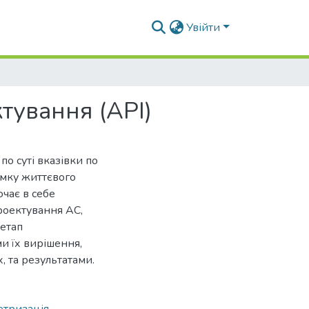
Увійти
тування (API)
о суті вказівки по
имку життєвого
чає в себе
проектування АС,
 етап
и їх вирішення,
 та результатами.