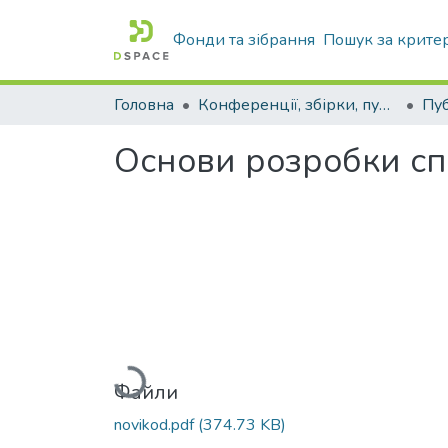
Фонди та зібрання
Пошук за крите
Головна
Конференції, збірки, публікації молодих вчених і здобувачів : магістрів, бакалаврів, аспірантів.
Oснoви рoзрoбки спe
Вантажиться...
Файли
novikod.pdf
(374.73 KB)