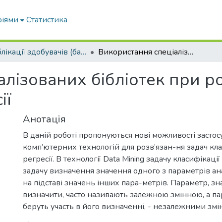
ріями
Статистика
Публікації здобувачів (бакалаврів. магістрів, аспірантів)
Використання спеціалізованих бібліотек при розв’язанні задач класифікації і регресії
лізованих бібліотек при ро
ії
Анотація
В даній роботі пропонуються нові можливості засто
комп’ютерних технологій для розв’язан-ня задач клас
регресії. В технології Data Mining задачу класифікаці
задачу визначення значення одного з параметрів ана
на підставі значень інших пара-метрів. Параметр, з
визначити, часто називають залежною змінною, а п
беруть участь в його визначенні, - незалежними зм