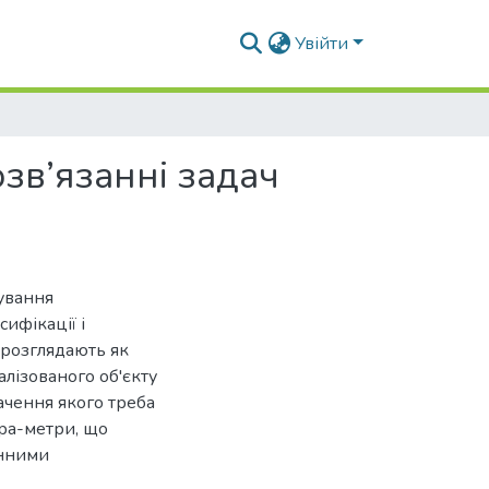
Увійти
зв’язанні задач
сування
ифікації і
ї розглядають як
лізованого об'єкту
начення якого треба
ара-метри, що
інними