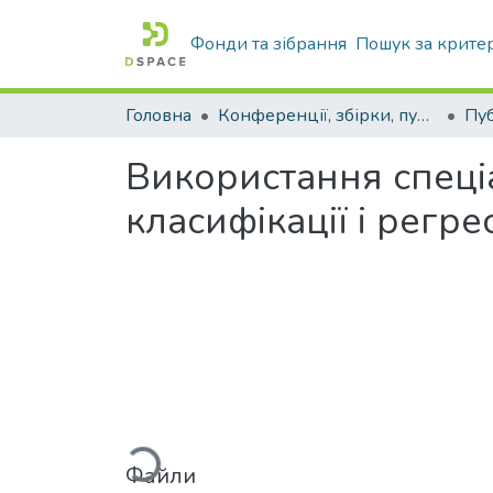
Фонди та зібрання
Пошук за крите
Головна
Конференції, збірки, публікації молодих вчених і здобувачів : магістрів, бакалаврів, аспірантів.
Використання спеціа
класифікації і регрес
Вантажиться...
Файли