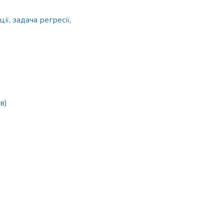
ції
,
задача регресії
,
в)