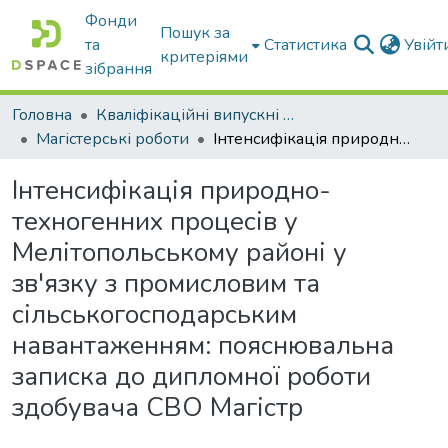
Фонди
Пошук за
та
Статистика
Увій
критеріями
зібрання
Головна
Кваліфікаційні випускні роботи бакалаврів і магістрів
Магістерські роботи
Інтенсифікація природно-техногенних процесів у Мелітопольському районі у зв'язку з промисловим та сільськогосподарським навантаженням: пояснювальна записка до дипломної роботи здобувача СВО Магістр
Інтенсифікація природно-
техногенних процесів у
Мелітопольському районі у
зв'язку з промисловим та
сільськогосподарським
навантаженням: пояснювальна
записка до дипломної роботи
здобувача СВО Магістр