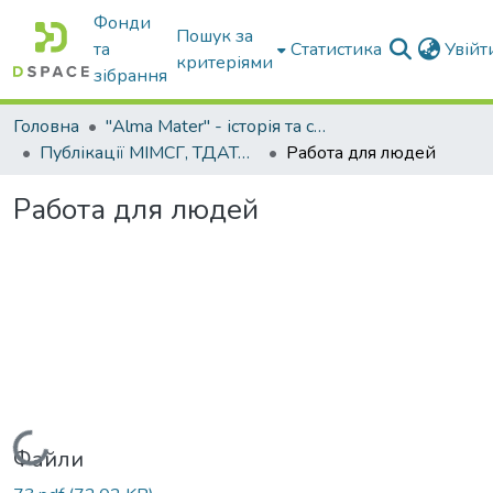
Фонди
Пошук за
та
Статистика
Увій
критеріями
зібрання
Головна
"Alma Mater" - історія та сьогодення Університету
Публікації МІМСГ, ТДАТА, ТДАТУ
Работа для людей
Работа для людей
Вантажиться...
Файли