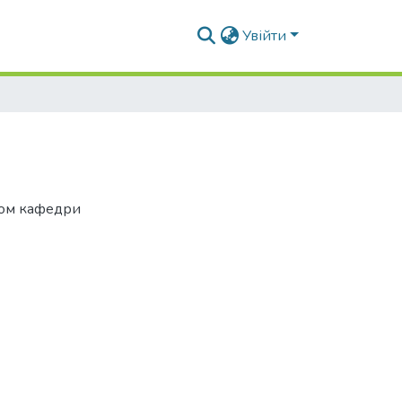
Увійти
том кафедри