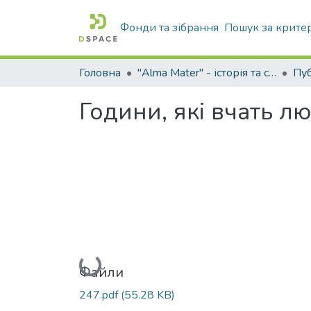
Фонди та зібрання
Пошук за крите
Головна
"Alma Mater" - історія та сьогодення Університету
Години, які вчать л
Вантажиться...
Файли
247.pdf
(55.28 KB)