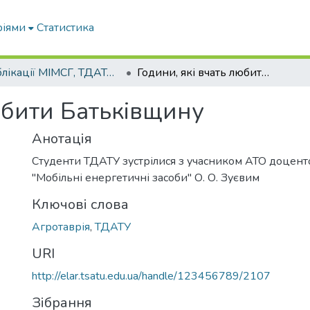
ріями
Статистика
Публікації МІМСГ, ТДАТА, ТДАТУ
Години, які вчать любити Батьківщину
юбити Батьківщину
Анотація
Студенти ТДАТУ зустрілися з учасником АТО доцен
"Мобільні енергетичні засоби" О. О. Зуєвим
Ключові слова
Агротаврія
,
ТДАТУ
URI
http://elar.tsatu.edu.ua/handle/123456789/2107
Зібрання