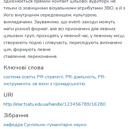
здійснюється прямий контакт цільової аудиторії не
тільки із зовнішніми візуальними атрибутами ЗВО, а й з
його внутрішнім середовищем, культурою,
викладачами. Зауважимо, що event-заходи можуть
мати різний формат, але всі призначені для певних
цільових груп, проходять у певний час, у певному місці,
створюють подію і співучасть, переслідують визначені
цілі, формують певне
ставлення, переконання.
Ключові слова
система освіти
,
PR-стратегії
,
PR-діяльність
,
PR-
інструменти
,
звʼязки з громадськістю
URI
http://elar.tsatu.edu.ua/handle/123456789/16280
Зібрання
кафедра Суспільно-гуманітарні науки