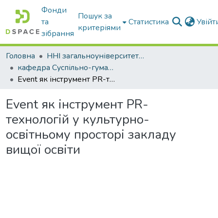
Фонди
Пошук за
та
Статистика
Увій
критеріями
зібрання
Головна
ННІ загальноуніверситетської підготовки
кафедра Суспільно-гуманітарні науки
Event як інструмент PR-технологій у культурно-освітньому просторі закладу вищої освіти
Event як інструмент PR-
технологій у культурно-
освітньому просторі закладу
вищої освіти