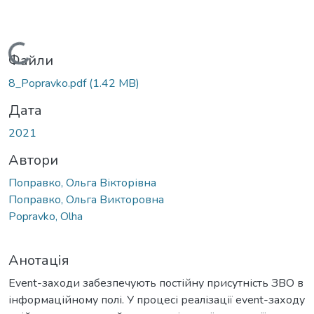
Вантажиться...
Файли
8_Popravko.pdf
(1.42 MB)
Дата
2021
Автори
Поправко, Ольга Вікторівна
Поправко, Ольга Викторовна
Popravko, Olha
Анотація
Event-заходи забезпечують постійну присутність ЗВО в
інформаційному полі. У процесі реалізації event-заходу