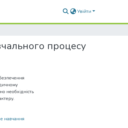
Увійти
вчального процесу
абезпечення
одичному
но необхідність
актеру.
е навчання