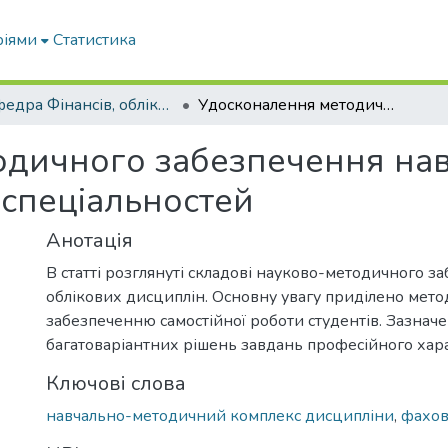
ріями
Статистика
Кафедра Фінансів, обліку і оподаткування
Удосконалення методичного забезпечення навчального процесу студентів облікових спеціальностей
одичного забезпечення на
 спеціальностей
Анотація
В статті розглянуті складові науково-методичного з
облікових дисциплін. Основну увагу приділено мет
забезпеченню самостійної роботи студентів. Зазначе
багатоваріантних рішень завдань професійного хар
Ключові слова
навчально-методичний комплекс дисципліни
,
фахов