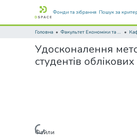
Фонди та зібрання
Пошук за крите
Головна
Факультет Економіки та бізнесу
Удосконалення мет
студентів облікових
Файли