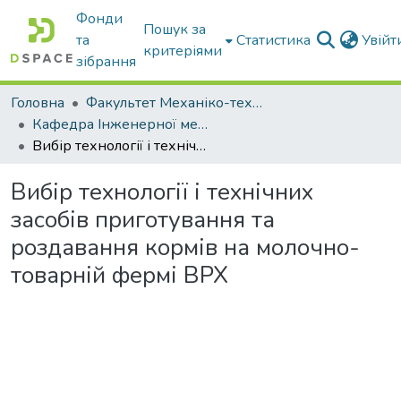
Фонди
Пошук за
та
Статистика
Увій
критеріями
зібрання
Головна
Факультет Механіко-технологічний
Кафедра Інженерної механіки та комп'ютерного проектування
Вибір технології і технічних засобів приготування та роздавання кормів на молочно-товарній фермі ВРХ
Вибір технології і технічних
засобів приготування та
роздавання кормів на молочно-
товарній фермі ВРХ