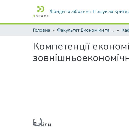
Фонди та зібрання
Пошук за крите
Головна
Факультет Економіки та бізнесу
Компетенції економі
зовнішньоекономічно
Вантажиться...
Файли