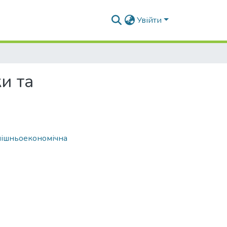
Увійти
и та
нішньоекономічна