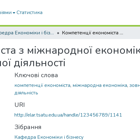
ріями
Статистика
Кафедра Економіки і бізнесу
Компетенції економіста з міжнародної економіки та зовнішньоекономічної діяльності
ста з міжнародної економік
ї діяльності
Ключові слова
компетенції економіста
,
міжнародна економіка
,
зов
діяльність
URI
http://elar.tsatu.edu.ua/handle/123456789/1141
Зібрання
Кафедра Економіки і бізнесу