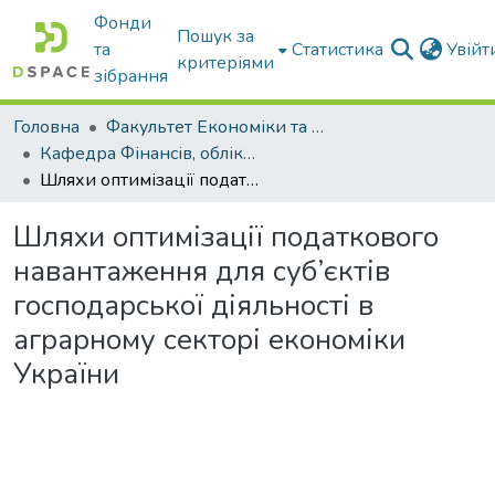
Фонди
Пошук за
та
Статистика
Увій
критеріями
зібрання
Головна
Факультет Економіки та бізнесу
Кафедра Фінансів, обліку і оподаткування
Шляхи оптимізації податкового навантаження для суб’єктів господарської діяльності в аграрному секторі економіки України
Шляхи оптимізації податкового
навантаження для суб’єктів
господарської діяльності в
аграрному секторі економіки
України