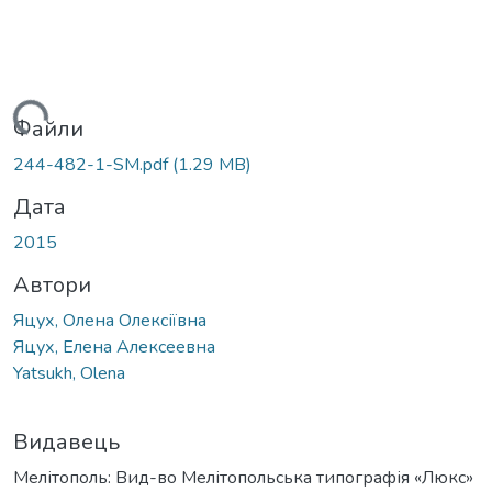
житься...
Файли
244-482-1-SM.pdf
(1.29 MB)
Дата
2015
Автори
Яцух, Олена Олексіївна
Яцух, Елена Алексеевна
Yatsukh, Olena
Видавець
Мелітополь: Вид-во Мелітопольська типографія «Люкс»