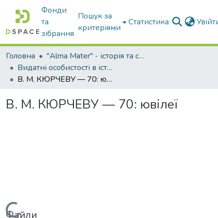
Фонди
Пошук за
та
Статистика
Увій
критеріями
зібрання
Головна
"Alma Mater" - історія та сьогодення Університету
Видатні особистості в історії Університету
В. М. КЮРЧЕВУ — 70: ювілеї
В. М. КЮРЧЕВУ — 70: ювілеї
Вантажиться...
Файли