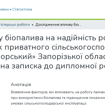
ріями
Статистика
істерські роботи
Дослідження впливу біопалива на надійність роботи двигунів автомобілів в умовах приватного сільськогосподарського підприємства «Приморський» Запорізької області Приморського району: пояснювальна записка до дипломної роботи здобувача СВО Магістр
 біопалива на надійність р
х приватного сільськогосп
орський» Запорізької обла
на записка до дипломної р
Анотація
Виявлення факторів, які впливають на роботу паливн
при використанні біопалива та підвищення показник
умовах сільськогосподарської експлуатації.