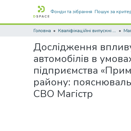
Фонди та зібрання
Пошук за крите
Головна
Кваліфікаційні випускні роботи бакалаврів і магістрів
Маг
Дослідження впливу
автомобілів в умова
підприємства «Прим
району: пояснюваль
СВО Магістр