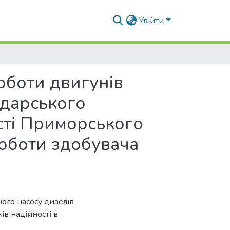
Увійти
оботи двигунів
одарського
сті Приморського
оботи здобувача
ого насосу дизелів
ів надійності в