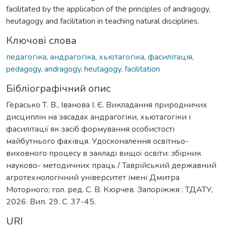
facilitated by the application of the principles of andragogy,
heutagogy and facilitation in teaching natural disciplines.
Ключові слова
педагогіка
,
андрагогіка
,
хьютагогіка
,
фасилітація
,
pedagogy
,
andragogy
,
heutagogy
,
facilitation
Бібліографічний опис
Герасько Т. В., Іванова І. Є. Викладання природничих
дисциплін на засадах андрагогіки, хьютагогіки і
фасилітації як засіб формування особистості
майбутнього фахівця. Удосконалення освітньо-
виховного процесу в закладі вищої освіти: збірник
науково- методичних праць / Таврійський державний
агротехнологічний університет імені Дмитра
Моторного; гол. ред. С. В. Кюрчев. Запоріжжя : ТДАТУ,
2026. Вип. 29. С. 37-45.
URI