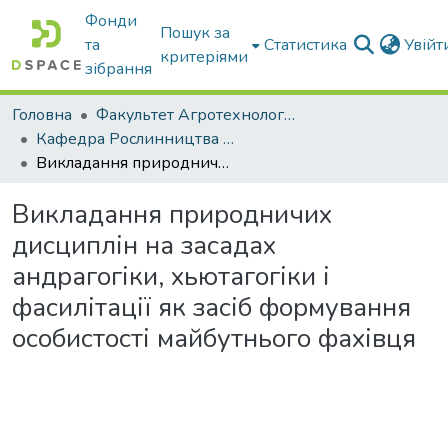
Фонди
Пошук за
та
Статистика
Увій
критеріями
зібрання
Головна
Факультет Агротехнологій та екології
Кафедра Рослинництва та садівництва ім. професора В.В. Калитки
Викладання природничих дисциплін на засадах андрагогіки, хьютагогіки і фасилітації як засіб формування особистості майбутнього фахівця
Викладання природничих
дисциплін на засадах
андрагогіки, хьютагогіки і
фасилітації як засіб формування
особистості майбутнього фахівця