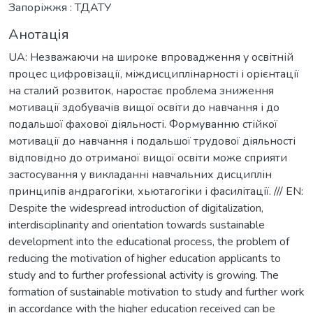
Запоріжжя : ТДАТУ
Анотація
UA: Незважаючи на широке впровадження у освітній
процес цифровізації, міждисциплінарності і орієнтації
на сталий розвиток, наростає проблема зниження
мотивації здобувачів вищої освіти до навчання і до
подальшої фахової діяльності. Формуванню стійкої
мотивації до навчання і подальшої трудової діяльності
відповідно до отриманої вищої освіти може сприяти
застосування у викладанні навчальних дисциплін
принципів андрагогіки, хьютагогіки і фасилітації. /// EN:
Despite the widespread introduction of digitalization,
interdisciplinarity and orientation towards sustainable
development into the educational process, the problem of
reducing the motivation of higher education applicants to
study and to further professional activity is growing. The
formation of sustainable motivation to study and further work
in accordance with the higher education received can be