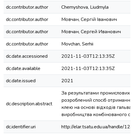
dc.contributor.author
Chernyshova, Liudmyla
dc.contributor.author
Мовчан, Сергій Іванович
dc.contributor.author
Мовчан, Сергей Иванович
dc.contributor.author
Movchan, Serhii
dc.date.accessioned
2021-11-03T12:13:35Z
dc.date.available
2021-11-03T12:13:35Z
dc.date.issued
2021
За результатами промислових 
розроблений спосіб отримання
dc.description.abstract
клею на основі відходів гальва
виробництва комбінованого скл
dc.identifier.uri
http://elar.tsatu.edu.ua/handle/