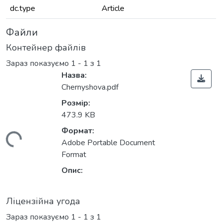
dc.type
Article
Файли
Контейнер файлів
Зараз показуємо
1 - 1 з 1
Назва:
Chernyshova.pdf
Розмір:
473.9 KB
Формат:
житься...
Adobe Portable Document
Format
Опис:
Ліцензійна угода
Зараз показуємо
1 - 1 з 1