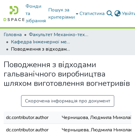
Фонди
Пошук за
та
Статистика
Увій
критеріями
зібрання
Головна
Факультет Механіко-технологічний
Кафедра Інженерної механіки та комп'ютерного проектування
Поводження з відходами гальванічного виробництва шляхом виготовлення вогнетривів
Поводження з відходами
гальванічного виробництва
шляхом виготовлення вогнетривів
Скорочена інформація про документ
dc.contributor.author
Чернишова, Людмила Миколаїв
dc.contributor.author
Чернышева, Людмила Николае