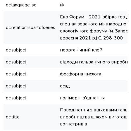
dc.language.iso
uk
Еко Форум – 2021: збірка тез д
спеціалізованого міжнародного
dc.relation.ispartofseries
екологічного форуму (м. Запорі
вересня 2021 р.);С. 298-300
dc.subject
неорганічний клей
dc.subject
відходи гальванічного виробн
dc.subject
фосфорна кислота
dc.subject
осад
dc.subject
полімерні з'єднання
Поводження з відходами гальв
dc.title
виробництва шляхом виготовл
вогнетривів