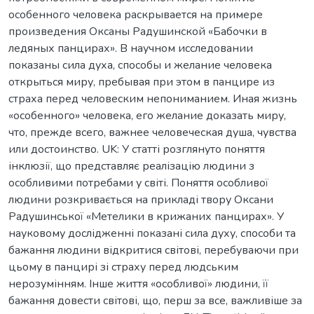
особенного человека раскрывается на примере
произведения Оксаны Радушинской «Бабочки в
ледяных панцирах». В научном исследовании
показаны сила духа, способы и желание человека
открыться миру, пребывая при этом в панцире из
страха перед человеским непониманием. Иная жизнь
«особенного» человека, его желание доказать миру,
что, прежде всего, важнее человеческая душа, чувства
или достоинство. UK: У статті розглянуто поняття
інклюзії, що представляє реалізацію людини з
особливими потребами у світі. Поняття особливої
людини розкривається на прикладі твору Оксани
Радушинської «Метелики в крижаних панцирах». У
науковому дослідженні показані сила духу, способи та
бажання людини відкритися світові, перебуваючи при
цьому в панцирі зі страху перед людським
нерозумінням. Інше життя «особливої» людини, її
бажання довести світові, що, перш за все, важливіше за