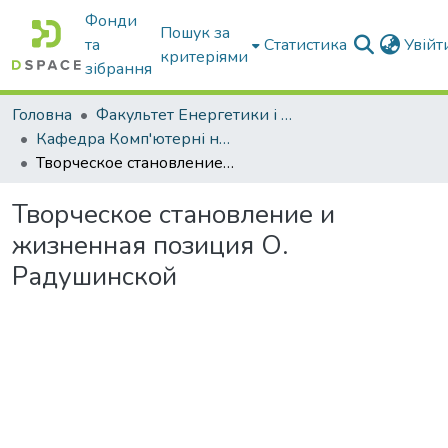
Фонди
Пошук за
та
Статистика
Увій
критеріями
зібрання
Головна
Факультет Енергетики і комп'ютерних технологій
Кафедра Комп'ютерні науки
Творческое становление и жизненная позиция О. Радушинской
Творческое становление и
жизненная позиция О.
Радушинской