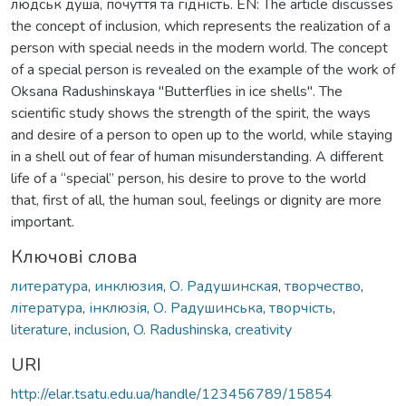
людськ душа, почуття та гідність. EN: The article discusses
the concept of inclusion, which represents the realization of a
person with special needs in the modern world. The concept
of a special person is revealed on the example of the work of
Oksana Radushinskaya "Butterflies in ice shells". The
scientific study shows the strength of the spirit, the ways
and desire of a person to open up to the world, while staying
in a shell out of fear of human misunderstanding. A different
life of a “special” person, his desire to prove to the world
that, first of all, the human soul, feelings or dignity are more
important.
Ключові слова
литература
,
инклюзия
,
О. Радушинская
,
творчество
,
література
,
інклюзія
,
О. Радушинська
,
творчість
,
literature
,
inclusion
,
O. Radushinska
,
creativity
URI
http://elar.tsatu.edu.ua/handle/123456789/15854