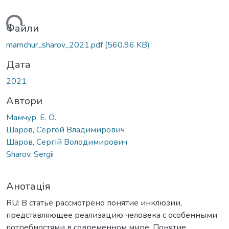
иться...
Файли
mamchur_sharov_2021.pdf
(560.96 KB)
Дата
2021
Автори
Мамчур, Е. О.
Шаров, Сергей Владимирович
Шаров, Сергій Володимирович
Sharov, Sergii
Анотація
RU: В статье рассмотрено понятие инклюзии,
представляющее реализацию человека с особенными
потребностями в современном мире. Понятие