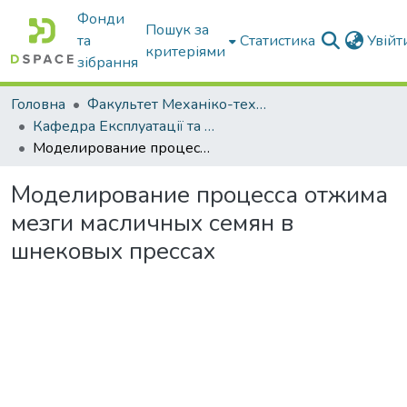
Фонди
Пошук за
та
Статистика
Увій
критеріями
зібрання
Головна
Факультет Механіко-технологічний
Кафедра Експлуатації та технічного сервісу машин
Моделирование процесса отжима мезги масличных семян в шнековых прессах
Моделирование процесса отжима
мезги масличных семян в
шнековых прессах