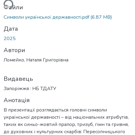
ься...
Файли
Символи української державності.pdf
(6.87 MB)
Дата
2025
Автори
Ломейко, Наталя Григорівна
Видавець
Запоріжжя : НБ ТДАТУ
Анотація
В презентації розглядається головні символи
української державності – від національних атрибутів,
таких як синьо-жовтий прапор, тризуб, гімн та гривня,
до духовних і культурних скарбів: Пересопницького