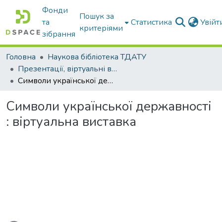
Фонди
Пошук за
та
Статистика
Увій
критеріями
зібрання
Головна
Наукова бібліотека ТДАТУ
Презентації, віртуальні виставки наукової бібліотеки
Символи української державності : віртуальна виставка
Символи української державності
: віртуальна виставка