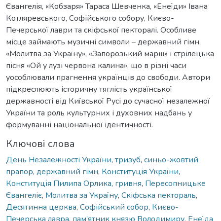
Євангелія, «Кобзаря» Тараса Шевченка, «Енеїди» Івана
Котляревського, Софійського собору, Києво-
Печерської лаври та скіфської пекторалі. Особливе
місце займають музичні символи – державний гімн,
«Молитва за Україну», «Запорозький марш» і стрілецька
пісня «Ой у лузі червона калина», що в різні часи
уособлювали прагнення українців до свободи. Автори
підкреслюють історичну тяглість української
державності від Київської Русі до сучасної незалежної
України та роль культурних і духовних надбань у
формуванні національної ідентичності.
Ключові слова
День Незалежності України
,
тризуб
,
синьо-жовтий
прапор
,
державний гімн
,
Конституція України
,
Конституція Пилипа Орлика
,
гривня
,
Пересопницьке
Євангеліє
,
Молитва за Україну
,
Скіфська пектораль
,
Десятинна церква
,
Софійський собор
,
Києво-
Печерська лавра
,
пам’ятник князю Володимиру
,
Енеїда