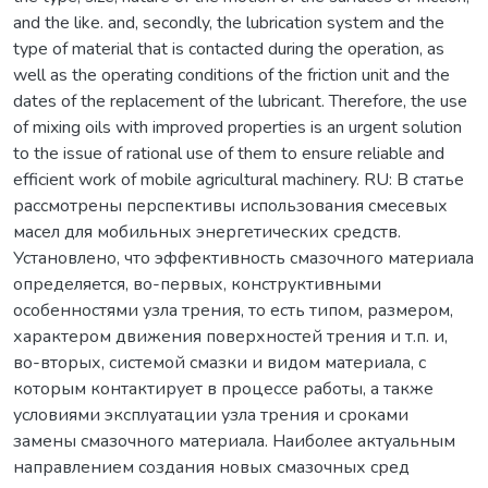
and the like. and, secondly, the lubrication system and the
type of material that is contacted during the operation, as
well as the operating conditions of the friction unit and the
dates of the replacement of the lubricant. Therefore, the use
of mixing oils with improved properties is an urgent solution
to the issue of rational use of them to ensure reliable and
efficient work of mobile agricultural machinery. RU: В статье
рассмотрены перспективы использования смесевых
масел для мобильных энергетических средств.
Установлено, что эффективность смазочного материала
определяется, во-первых, конструктивными
особенностями узла трения, то есть типом, размером,
характером движения поверхностей трения и т.п. и,
во-вторых, системой смазки и видом материала, с
которым контактирует в процессе работы, а также
условиями эксплуатации узла трения и сроками
замены смазочного материала. Наиболее актуальным
направлением создания новых смазочных сред