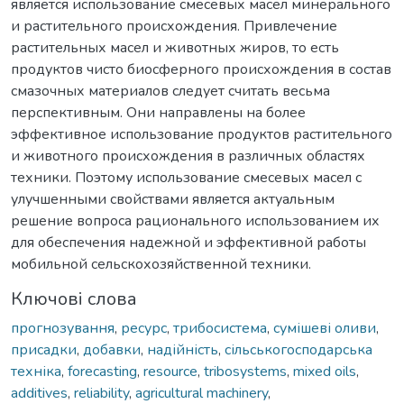
является использование смесевых масел минерального
и растительного происхождения. Привлечение
растительных масел и животных жиров, то есть
продуктов чисто биосферного происхождения в состав
смазочных материалов следует считать весьма
перспективным. Они направлены на более
эффективное использование продуктов растительного
и животного происхождения в различных областях
техники. Поэтому использование смесевых масел с
улучшенными свойствами является актуальным
решение вопроса рационального использованием их
для обеспечения надежной и эффективной работы
мобильной сельскохозяйственной техники.
Ключові слова
прогнозування
,
ресурс
,
трибосистема
,
сумішеві оливи
,
присадки
,
добавки
,
надійність
,
сільськогосподарська
техніка
,
forecasting
,
resource
,
tribosystems
,
mixed oils
,
additives
,
reliability
,
agricultural machinery
,