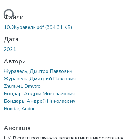
ться...
Файли
10. Журавель.pdf
(894.31 KB)
Дата
2021
Автори
Журавель, Дмитро Павлович
Журавель, Дмитрий Павлович
Zhuravel, Dmytro
Бондар, Андрій Миколайович
Бондарь, Андрей Николаевич
Bondar, Andrii
Анотація
UK: В статті розглянуто перспективи використання