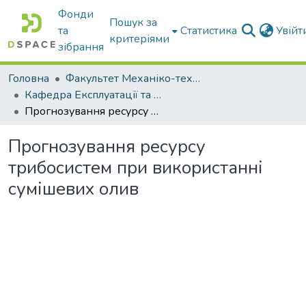
Фонди
Пошук за
та
Статистика
Увій
критеріями
зібрання
Головна
Факультет Механіко-технологічний
Кафедра Експлуатації та технічного сервісу машин
Прогнозування ресурсу трибосистем при використанні сумішевих олив
Прогнозування ресурсу
трибосистем при використанні
сумішевих олив