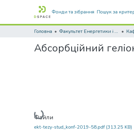
Фонди та зібрання
Пошук за крите
Головна
Факультет Енергетики і комп'ютерних технологій
Абсорбційний геліо
Вантажиться...
Файли
ekt-tezy-stud_konf-2019-58.pdf
(313.25 KB)