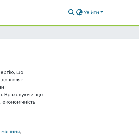
Увійти
ергію, що
е дозволяє
н і
рі. Враховуючи, що
, економічність
і машини
,