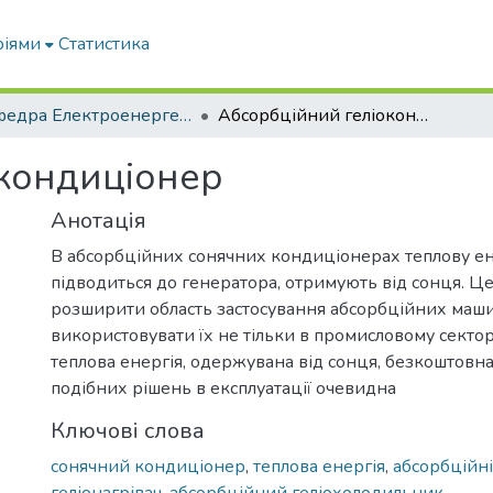
ріями
Статистика
Кафедра Електроенергетики і електротехнологій
Абсорбційний геліокондиціонер
кондиціонер
Анотація
В абсорбційних сонячних кондиціонерах теплову ен
підводиться до генератора, отримують від сонця. Ц
розширити область застосування абсорбційних маши
використовувати їх не тільки в промисловому секто
теплова енергія, одержувана від сонця, безкоштовна
подібних рішень в експлуатації очевидна
Ключові слова
сонячний кондиціонер
,
теплова енергія
,
абсорбційн