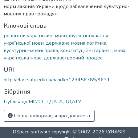
норм законів України щодо забезпечення культурно-
мовних прав громадян.
Ключові слова
розвиток української мови
,
функціонування
української мови
,
державна мовна політика
,
культурно-мовні права
,
конституційні гарантії
,
мова
,
українська мова
,
державотворчий процес
URI
http://elar.tsatu.edu.ua/handle/123456789/9631
Зібрання
Публікації МІМСГ, ТДАТА, ТДАТУ
Повна інформація про документ
DSpace software
copyright © 2002-2026
LYRASIS