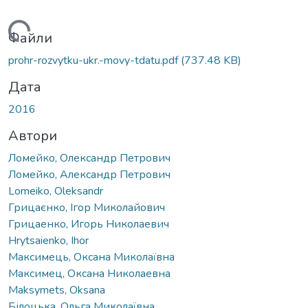
антажиться...
Файли
prohr-rozvytku-ukr.-movy-tdatu.pdf
(737.48 KB)
Дата
2016
Автори
Ломейко, Олександр Петрович
Ломейко, Александр Петрович
Lomeiko, Oleksandr
Грицаєнко, Ігор Миколайович
Грицаенко, Игорь Николаевич
Hrytsaienko, Ihor
Максимець, Оксана Миколаївна
Максимец, Оксана Николаевна
Maksymets, Oksana
Білоцька, Ольга Миколаївна