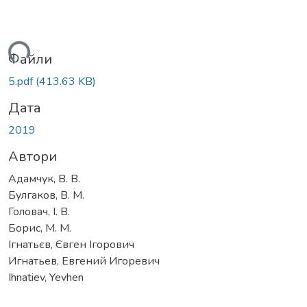
ься...
Файли
5.pdf
(413.63 KB)
Дата
2019
Автори
Адамчук, В. В.
Булгаков, В. М.
Головач, І. В.
Борис, М. М.
Ігнатьєв, Євген Ігорович
Игнатьев, Евгений Игоревич
Ihnatiev, Yevhen