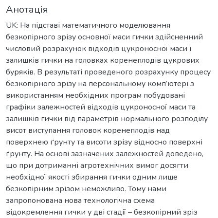
Анотація
UK: На підставі математичного моделювання
безкопірного зрізу основної маси гички здійсненний
числовий розрахунок відходів цукроносної маси і
залишків гички на головках коренеплодів цукрових
буряків. В результаті проведеного розрахунку процесу
безкопірного зрізу на персональному комп’ютері з
використанням необхідних програм побудовані
графіки залежностей відходів цукроносної маси та
залишків гички від параметрів нормального розподілу
висот виступання головок коренеплодів над
поверхнею ґрунту та висоти зрізу відносно поверхні
ґрунту. На основі зазначених залежностей доведено,
що при дотриманні агротехнічних вимог досягти
необхідної якості збирання гички одним лише
безкопірним зрізом неможливо. Тому нами
запропонована нова технологічна схема
відокремлення гички у дві стадії – безкопірний зріз