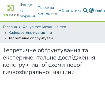
Фонди
Пошук за
та
Статистика
Увій
критеріями
зібрання
Головна
Факультет Механіко-технологічний
Кафедра Експлуатації та технічного сервісу машин
Теоретичне обґрунтування та експериментальне дослідження конструктивної схеми нової гичкозбиральної машини
Теоретичне обґрунтування та
експериментальне дослідження
конструктивної схеми нової
гичкозбиральної машини