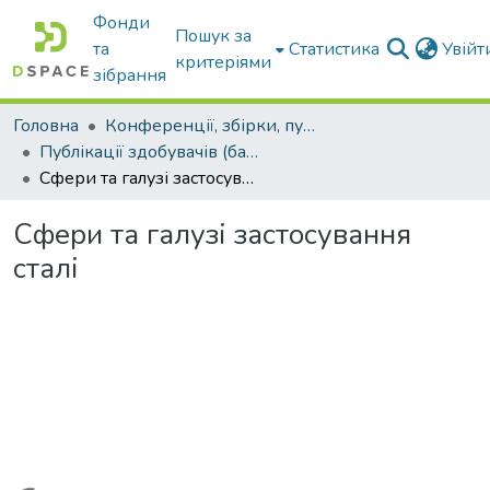
Фонди
Пошук за
та
Статистика
Увій
критеріями
зібрання
Головна
Конференції, збірки, публікації молодих вчених і здобувачів : магістрів, бакалаврів, аспірантів.
Публікації здобувачів (бакалаврів. магістрів, аспірантів)
Сфери та галузі застосування сталі
Сфери та галузі застосування
сталі