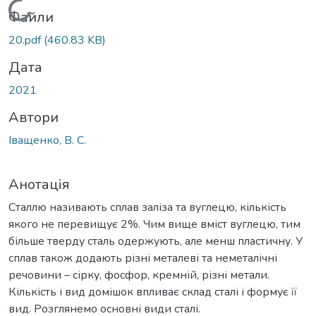
Вантажиться...
Файли
20.pdf
(460.83 KB)
Дата
2021
Автори
Іващенко, В. С.
Анотація
Сталлю називають сплав заліза та вуглецю, кількість
якого не перевищує 2%. Чим вище вміст вуглецю, тим
більше тверду сталь одержують, але менш пластичну. У
сплав також додають різні металеві та неметалічні
речовини – сірку, фосфор, кремній, різні метали.
Кількість і вид домішок впливає склад сталі і формує її
вид. Розглянемо основні види сталі.